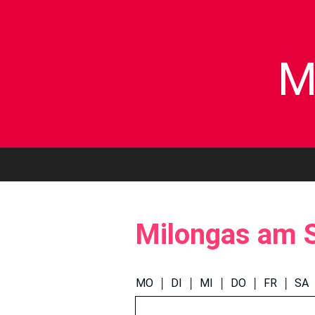
M
Milongas am 
|
|
|
|
|
MO
DI
MI
DO
FR
SA