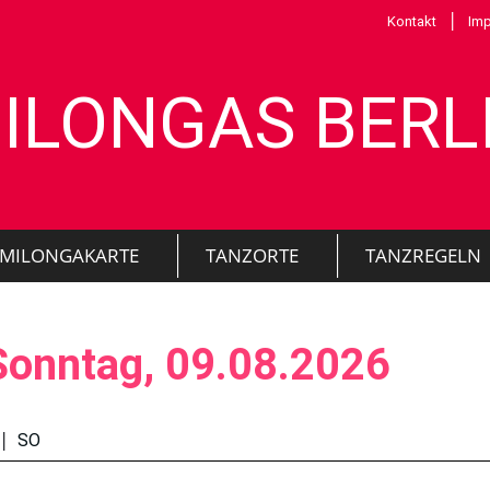
|
Kontakt
Im
ILONGAS BERL
MILONGAKARTE
TANZORTE
TANZREGELN
Sonntag, 09.08.2026
|
SO