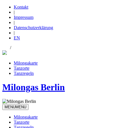
Kontakt
|
Impressum
|
Datenschutzerklärung
|
EN
DE
/
EN
Milongakarte
Tanzorte
Tanzregeln
Milongas Berlin
MENU
MENU
Milongakarte
Tanzorte
Tanzregeln