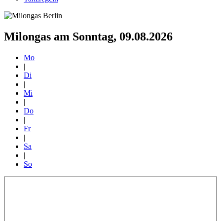
Milongas am Sonntag, 09.08.2026
Mo
|
Di
|
Mi
|
Do
|
Fr
|
Sa
|
So